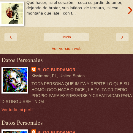
›
Qué hacer, si el corazón, seca su jardín de amor,
dejando de brotar, sus latidos de ternura, si esa
montaña que late, con t...
‹
›
Inicio
Ver versión web
Datos Personales
BLOG BUDDAMOR
Kissimme, FL, United States
TODA PERSONA QUE IMITA Y REPITE LO QUE SU
HOMÓLOGO HACE O DICE , LE FALTA CRITERIO
PROPIO PARA EXPRESARSE Y CREATIVIDAD PARA
DISTINGUIRSE ..NDM
Ver todo mi perfil
Datos Personales
BLOG BUDDAMOR