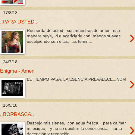
17/8/18
..PARA USTED..
›
Recuerda de usted, sus muestras de amor, esa
manera suya, d e acariciarle con manos suaves,
esculpiendo con ellas, las fémin...
24/7/18
Enigma - Amen
›
EL TIEMPO PASA, LA ESENCIA PREVALECE...NDM
16/5/18
..BORRASCA..
›
Despejo mis sienes, con agua fresca, para calmar
mi psique, y no se quiebre la consciencia, tanta
decepción y recepción, ...