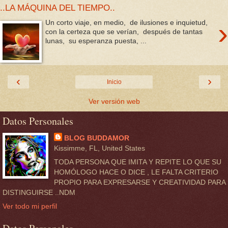
..LA MÁQUINA DEL TIEMPO..
›
Un corto viaje, en medio, de ilusiones e inquietud,
con la certeza que se verían, después de tantas
lunas, su esperanza puesta, ...
‹
›
Inicio
Ver versión web
Datos Personales
BLOG BUDDAMOR
Kissimme, FL, United States
TODA PERSONA QUE IMITA Y REPITE LO QUE SU
HOMÓLOGO HACE O DICE , LE FALTA CRITERIO
PROPIO PARA EXPRESARSE Y CREATIVIDAD PARA
DISTINGUIRSE ..NDM
Ver todo mi perfil