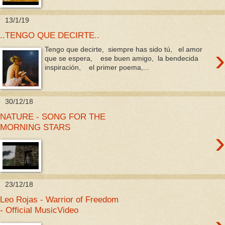
13/1/19
..TENGO QUE DECIRTE..
›
Tengo que decirte, siempre has sido tú, el amor
que se espera, ese buen amigo, la bendecida
inspiración, el primer poema,...
30/12/18
NATURE - SONG FOR THE
MORNING STARS
›
23/12/18
Leo Rojas - Warrior of Freedom
- Official MusicVideo