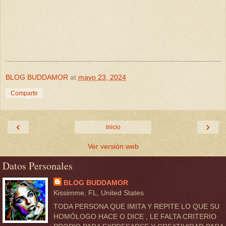
BLOG BUDDAMOR
at
mayo 23, 2024
Compartir
‹
›
Inicio
Ver versión web
Datos Personales
BLOG BUDDAMOR
Kissimme, FL, United States
TODA PERSONA QUE IMITA Y REPITE LO QUE SU
HOMÓLOGO HACE O DICE , LE FALTA CRITERIO