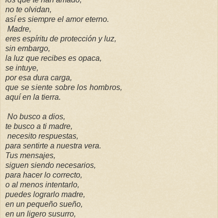
no te olvidan,
así es siempre el amor eterno.
Madre,
eres espíritu de protección y luz,
sin embargo,
la luz que recibes es opaca,
se intuye,
por esa dura carga,
que se siente sobre los hombros,
aquí en la tierra.
No busco a dios,
te busco a ti madre,
necesito respuestas,
para sentirte a nuestra vera.
Tus mensajes,
siguen siendo necesarios,
para hacer lo correcto,
o al menos intentarlo,
puedes lograrlo madre,
en un pequeño sueño,
en un ligero susurro,