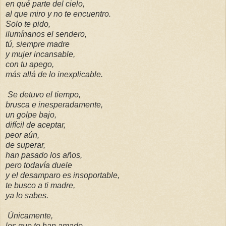
en qué parte del cielo,
al que miro y no te encuentro.
Solo te pido,
ilumínanos el sendero,
tú, siempre madre
y mujer incansable,
con tu apego,
más allá de lo inexplicable.
Se detuvo el tiempo,
brusca e inesperadamente,
un golpe bajo,
difícil de aceptar,
peor aún,
de superar,
han pasado los años,
pero todavía duele
y el desamparo es insoportable,
te busco a ti madre,
ya lo sabes.
Únicamente,
los que te han amado,