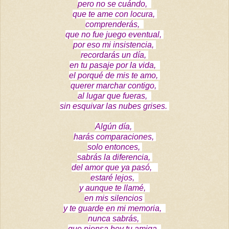
pero no se cuándo,
que te ame con locura,
comprenderás,
que no fue juego eventual,
por eso mi insistencia,
recordarás un día,
en tu pasaje por la vida,
el porqué de mis te amo,
querer marchar contigo,
al lugar que fueras,
sin esquivar las nubes grises.
Algún día,
harás comparaciones,
solo entonces,
sabrás
la diferencia,
del amor que ya pasó,
estaré lejos,
y aunque te llamé,
en mis silencios
y te guarde en mi memoria,
nunca sabrás,
que piensa hoy tu amiga,