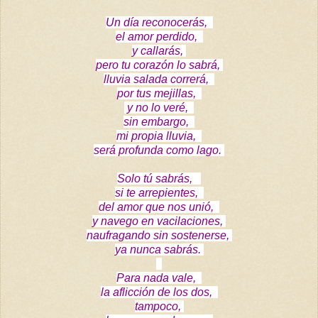
Un día reconocerás,
el amor perdido,
y callarás,
pero tu corazón lo sabrá,
lluvia salada correrá,
por tus mejillas,
y no lo veré,
sin embargo,
mi propia lluvia,
será profunda como lago.
Solo tú sabrás,
si te arrepientes,
del amor que nos unió,
y navego en vacilaciones,
naufragando
sin sostenerse,
ya nunca sabrás.
Para nada vale,
la aflicción de los dos,
tampoco,