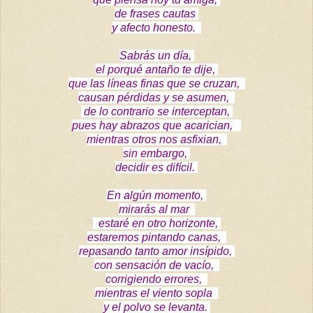
de frases cautas
y afecto honesto.
Sabrás un día,
el porqué antaño te dije,
que las líneas finas que se cruzan,
causan pérdidas y se asumen,
de lo contrario se interceptan,
pues hay abrazos que acarician,
mientras otros nos asfixian,
sin embargo,
decidir es difícil.
En algún momento,
mirarás al mar
estaré en otro horizonte,
estaremos pintando canas,
repasando tanto amor insípido,
con sensación de vacío,
corrigiendo errores,
mientras el viento sopla
y el polvo se levanta.