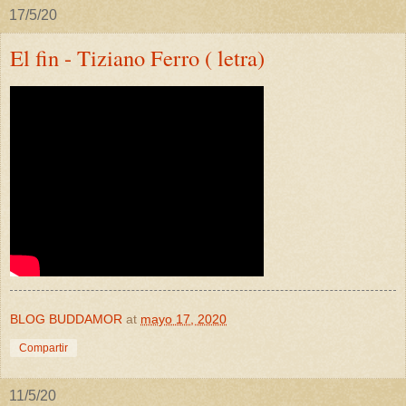
17/5/20
El fin - Tiziano Ferro ( letra)
BLOG BUDDAMOR
at
mayo 17, 2020
Compartir
11/5/20