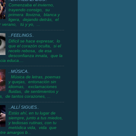
Comenzaba el invierno,
trayendo consigo, su
primera llovizna, blanca y
ligera, dejando detrás, el
 verano, tú y yo, ...
..FEELINGS..
Difícil se hace expresar, lo
que el corazón oculta, si el
recelo rebosa, de esa
desconfianza innata, que la
cia educa....
..MÚSICA..
Música de letras, poemas
y quejas, entonación sin
idiomas, exclamaciones
fluidas, de sentimientos y
s, de tantos corazones, ...
..ALLÍ SIGUES..
Estás ahí, en tu lugar de
siempre, junto a tus miedos,
y tediosas rutinas, con tu
metódica vida, vida que
ntre amargos b...