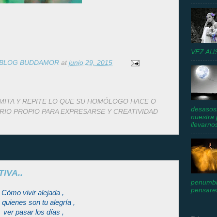
VEZ AU
BLOG BUDDAMOR
at
junio 29, 2015
MITA Y REPITE LO QUE SU HOMÓLOGO HACE O
desasosi
TERIO PROPIO PARA EXPRESARSE Y CREATIVIDAD
nuestra 
llevarnos
IVA..
penumbr
pensares
Cómo vivir alejada ,
 quienes son tu alegría ,
ver pasar los días ,