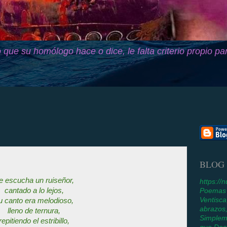
 que su homólogo hace o dice, le falta criterio propio pa
BLOG
e escucha un ruiseñor,
https:/
cantado a lo lejos,
Poemas y
Ventisc
u canto era melodioso,
abrazos,
lleno de ternura,
Simplem
repitiendo el estribillo,