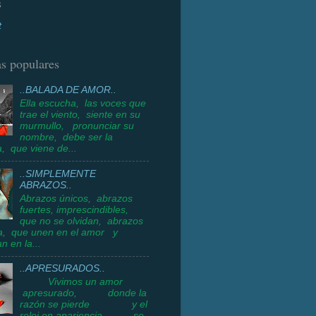
s
t
s populares
..BALADA DE AMOR..
Ella escucha, las voces que
trae el viento, siente en su
murmullo, pronunciar su
nombre, debe ser la
a, que viene de...
..SIMPLEMENTE
ABRAZOS..
Abrazos únicos, abrazos
fuertes, imprescindibles,
que no se olvidan, abrazos
a, que unen en el amor y
n en la...
..APRESURADOS..
Vivimos un amor
apresurado, donde la
razón se pierde y el
reloj en apariencia, se