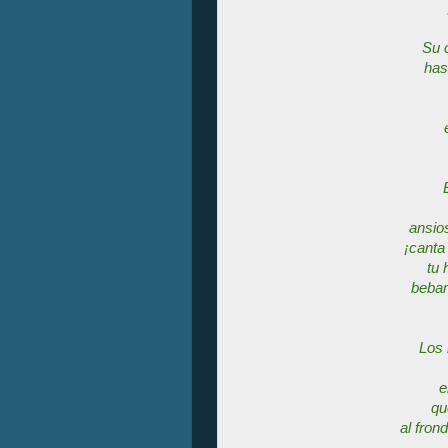
Su 
has
ansio
¡
canta 
tu 
bebam
Los 
e
qu
al fron