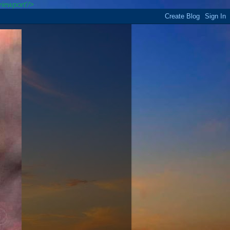
iewport'/>