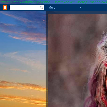
expr:content='data:blog.isMobile ? "width=device-width,initial-sca