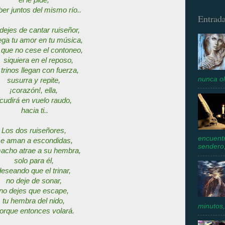
el le pide,
er juntos del mismo río..
Entrada
dejes de cantar ruiseñor,
ega tu amor en tu música,
 que no cese el contoneo,
i siquiera en el reposo,
 trinos llegan con fuerza,
nunca ol
susurra y repite,
¡corazón!, ella,
cudirá en vuelo raudo,
hacia ti..
Los dos ruiseñores,
encuentr
e aman a escondidas,
sendero,
macho atrae a su hembra,
solo para él,
deseando que el trinar,
no deje de sonar,
no dejes que escape,
tu hembra del nido,
minutos,
orque entonces volará.