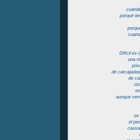
cuándo
porqué tie
porqué
cuand
Difícil es
una mi
priv
de carcajadas
de ca
oír
en
aunque veng
se
el pec
causa