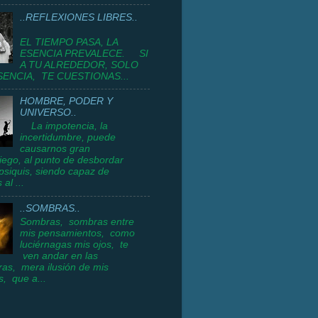
..REFLEXIONES LIBRES..
EL TIEMPO PASA, LA
ESENCIA PREVALECE. SI
A TU ALREDEDOR, SOLO
SENCIA, TE CUESTIONAS...
HOMBRE, PODER Y
UNIVERSO..
La impotencia, la
incertidumbre, puede
causarnos gran
ego, al punto de desbordar
psiquis, siendo capaz de
 al ...
..SOMBRAS..
Sombras, sombras entre
mis pensamientos, como
luciérnagas mis ojos, te
ven andar en las
as, mera ilusión de mis
, que a...