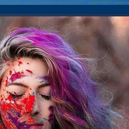
le=1.0,minimum-scale=1.0,maximum-scale=1.0" : "width=1100"' name='v