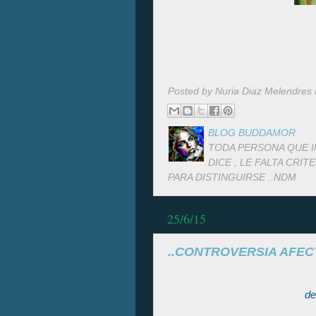
Posted by Nuria Diaz Melendres
BLOG BUDDAMOR
TODA PERSONA QUE I
DICE , LE FALTA CRI
PARA DISTINGUIRSE ..NDM
25/6/15
..CONTROVERSIA AFECT
de