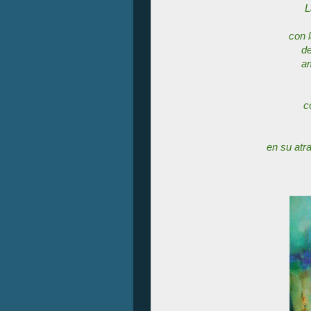
L
con 
de
am
c
en su atr