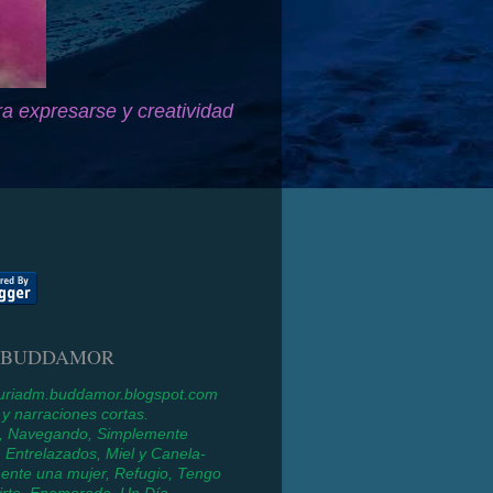
ra expresarse y creatividad
 BUDDAMOR
/nuriadm.buddamor.blogspot.com
 narraciones cortas.
a, Navegando, Simplemente
 Entrelazados, Miel y Canela-
ente una mujer, Refugio, Tengo