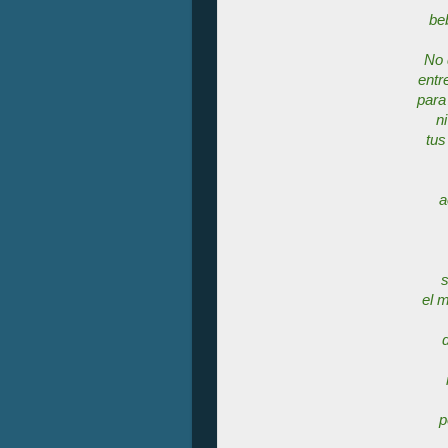
beb
No 
entr
para
n
tus
a
s
el 
p