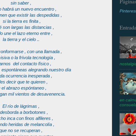
Página
sin saber ,
 habrá un nuevo encuentro ,
Pinteres
nen que existir las despedidas ,
si la tierra es finita ,
Entrada
 son largas las distancias ,
o une el lazo eterno entre ,
la tierra y el cielo ..
 conformarse , con una llamada ,
siva o la frívola tecnología ,
arnos del contacto físico ,
nostalgi
 espontáneas alegrando nuestro día
da ocurrencia inesperada ,
les decir que te quieren ,
 el abrazo espóntaneo ,
an mil vientos de desavenencia.
en calm
consuela
El río de lágrimas ,
 desborda a borbotones ,
ho inca con finos alfileres ,
ndo heridas de melancolía ,
que no se recuperan ,