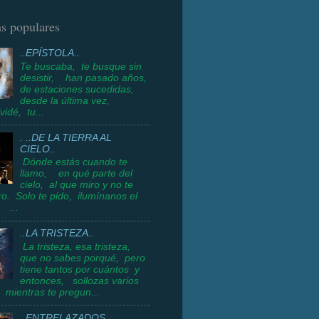
s populares
..EPÍSTOLA..
Te buscaba, te busque sin
desistir, han pasado años,
de estaciones sucedidas,
desde la última vez,
vidé, tu...
. ..DE LA TIERRA AL
CIELO..
Dónde estás cuando te
llamo, en qué parte del
cielo, al que miro y no te
o. Solo te pido, ilumínanos el
 ...
..LA TRISTEZA..
La tristeza, esa tristeza,
que no sabes porqué, pero
tiene tantos por cuántos y
entonces, sollozas varios
 mientras te pregun...
..ENTRELAZADOS..