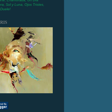
irte, Enamorada, Un Día
ra, Sol y Luna, Ojos Tristes,
 Duele!
RIS