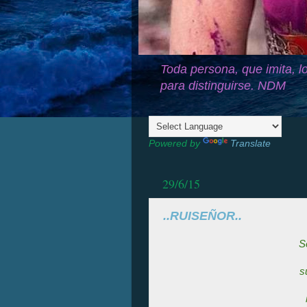
Toda persona, que imita, lo
para distinguirse. NDM
Powered by
Translate
29/6/15
..RUISEÑOR..
S
s