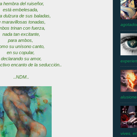
a hembra del ruiseñor,
está embelesada,
la dulzura de sus baladas,
 maravillosas tonadas,
agotador
bos trinan con fuerza,
nada tan excitante,
para ambos,
omo su unísono canto,
en su copular,
declarando su amor,
experien
activo encanto de la seducción..
..NDM..
alusione
vives, e