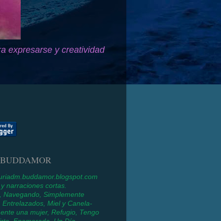
ra expresarse y creatividad
 BUDDAMOR
/nuriadm.buddamor.blogspot.com
 narraciones cortas.
a, Navegando, Simplemente
 Entrelazados, Miel y Canela-
ente una mujer, Refugio, Tengo