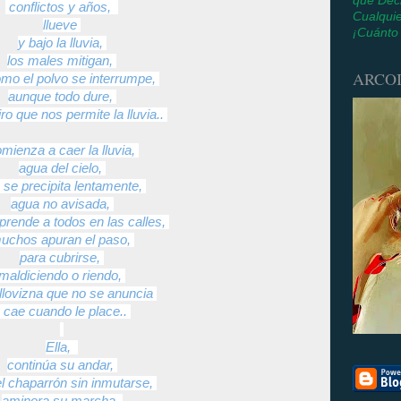
que Dec
conflictos y años,
Cualquie
llueve
¡Cuánto
y bajo la lluvia,
los males mitigan,
ARCOI
omo el polvo se interrumpe,
aunque todo dure,
iro que nos permite la lluvia..
mienza a caer la lluvia,
agua del cielo,
 se precipita lentamente,
agua no avisada,
prende a todos en las calles,
uchos apuran el paso,
para cubrirse,
maldiciendo o riendo,
 llovizna que no se anuncia
 cae cuando le place..
Ella,
continúa su andar,
el chaparrón
sin inmutarse,