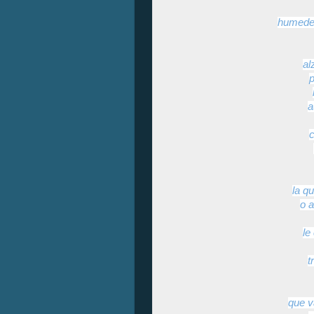
humedec
al
p
a
c
la q
o a
le
t
que v