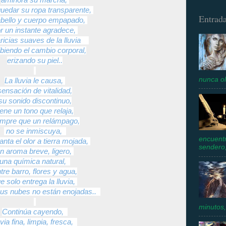
aminora su marcha,
quedar su ropa transparente,
Entrada
abello y cuerpo empapado,
r un instante
agradece,
aricias suaves de la lluvia
ibiendo el cambio corporal,
erizando su piel..
nunca ol
La lluvia le causa,
sensación de vitalidad,
su sonido discontinuo,
iene un tono que relaja,
empre que un relámpago,
no se inmiscuya,
encuentr
anta el olor a tierra mojada,
sendero,
n aroma breve, ligero,
una química natural,
tre barro, flores y agua,
e solo entrega la lluvia,
us nubes no están enojadas..
minutos,
Continúa cayendo,
uvia fina, limpia, fresca,