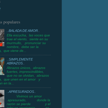
s
t
s populares
..BALADA DE AMOR..
Ella escucha, las voces que
trae el viento, siente en su
murmullo, pronunciar su
nombre, debe ser la
a, que viene de...
..SIMPLEMENTE
ABRAZOS..
Abrazos únicos, abrazos
fuertes, imprescindibles,
que no se olvidan, abrazos
a, que unen en el amor y
n en la...
..APRESURADOS..
Vivimos un amor
apresurado, donde la
razón se pierde y el
reloj en apariencia, se