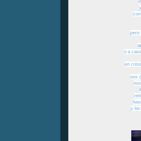
e
com
pero 
a
o a cau
en cris
nos 
nos
re
hast
y la