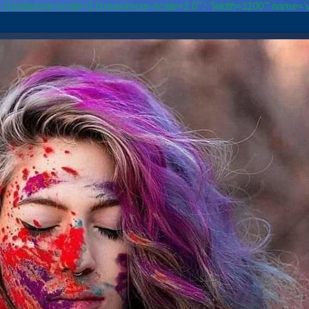
le=1.0,minimum-scale=1.0,maximum-scale=1.0" : "width=1100"' name='v