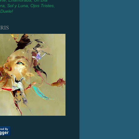
irte, Enamorada, Un Día
ra, Sol y Luna, Ojos Tristes,
 Duele!
RIS