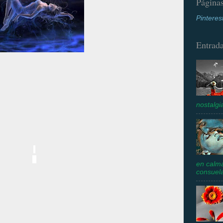
Página
Pinteres
Entrada
nostalgi
en calm
consuela