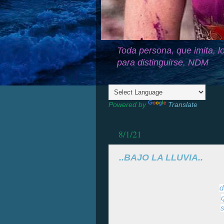
Toda persona, que imita, lo
para distinguirse. NDM
Powered by
Translate
8/1/21
..BAJO LA LLUVIA..
d
s