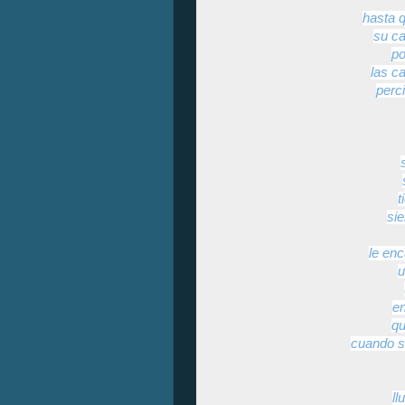
hasta 
su c
po
las c
perc
t
si
le enc
u
en
qu
cuando s
ll