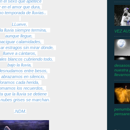
n el sexo que apetece
y en el amor que dura,
o temporada de lluvias..
LLueve,
la lluvia siempre termina,
VEZ AU
aunque llegue,
paciguar calamidades,
sar estragos sin mirar dónde,
llueve a cántaros,
tales blancos cubriendo todo,
bajo la lluvia,
desasosi
nuestra 
desnudamos entre besos,
llevarnos
 abrazamos en silencio,
lloramos cada herida,
tomamos los recuerdos,
a que la lluvia se detiene
s nubes grises se marchan.
penumbr
.NDM.
pensares