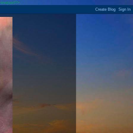
iewport'/>