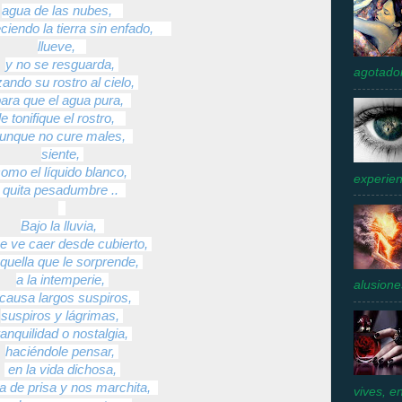
agua de las nubes,
iendo la tierra sin enfado,
llueve,
y no se resguarda,
agotador
zando su rostro al cielo,
ara que el agua pura,
le tonifique el rostro,
unque no cure males,
siente,
omo el líquido blanco,
experien
quita pesadumbre ..
Bajo la lluvia,
ue ve caer desde cubierto,
quella que le sorprende,
a la intemperie,
alusione
 causa largos suspiros,
suspiros y lágrimas,
ranquilidad o nostalgia,
haciéndole pensar,
en la vida dichosa,
a de prisa y nos marchita,
vives, e