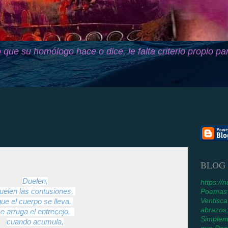
 que su homólogo hace o dice, le falta criterio propio pa
BLOG
Duelen,
https:/
uelen las contusiones,
Poemas y
Ventisc
que el cuerpo se lleva,
abrazos,
e arruga el entrecejo,
Simplem
cuando acumula,