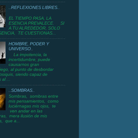
..REFLEXIONES LIBRES..
EL TIEMPO PASA, LA
ESENCIA PREVALECE. SI
A TU ALREDEDOR, SOLO
SENCIA, TE CUESTIONAS...
HOMBRE, PODER Y
UNIVERSO..
La impotencia, la
incertidumbre, puede
causarnos gran
ego, al punto de desbordar
psiquis, siendo capaz de
 al ...
..SOMBRAS..
Sombras, sombras entre
mis pensamientos, como
luciérnagas mis ojos, te
ven andar en las
as, mera ilusión de mis
, que a...