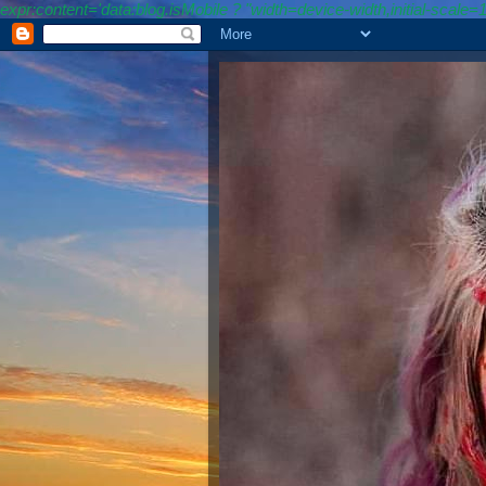
expr:content='data:blog.isMobile ? "width=device-width,initial-sca