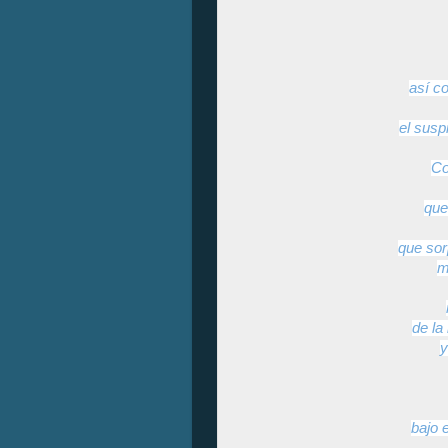
así c
el susp
Co
que
que sor
m
de la
y
bajo 