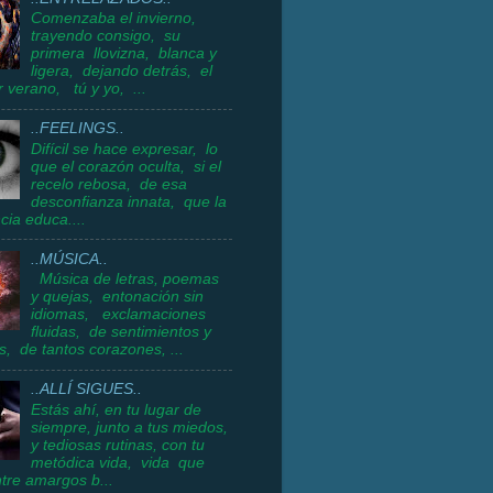
Comenzaba el invierno,
trayendo consigo, su
primera llovizna, blanca y
ligera, dejando detrás, el
 verano, tú y yo, ...
..FEELINGS..
Difícil se hace expresar, lo
que el corazón oculta, si el
recelo rebosa, de esa
desconfianza innata, que la
cia educa....
..MÚSICA..
Música de letras, poemas
y quejas, entonación sin
idiomas, exclamaciones
fluidas, de sentimientos y
s, de tantos corazones, ...
..ALLÍ SIGUES..
Estás ahí, en tu lugar de
siempre, junto a tus miedos,
y tediosas rutinas, con tu
metódica vida, vida que
ntre amargos b...