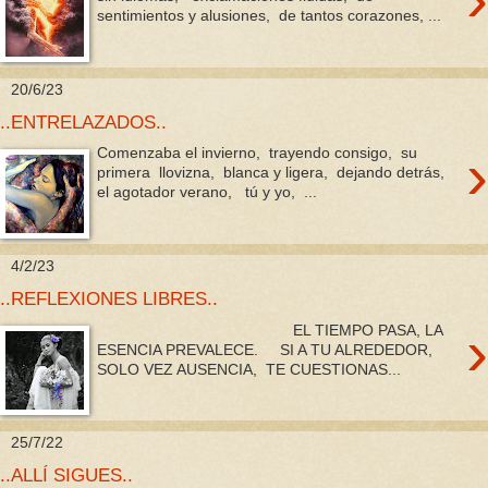
sentimientos y alusiones, de tantos corazones, ...
20/6/23
..ENTRELAZADOS..
›
Comenzaba el invierno, trayendo consigo, su
primera llovizna, blanca y ligera, dejando detrás,
el agotador verano, tú y yo, ...
4/2/23
..REFLEXIONES LIBRES..
›
EL TIEMPO PASA, LA
ESENCIA PREVALECE. SI A TU ALREDEDOR,
SOLO VEZ AUSENCIA, TE CUESTIONAS...
25/7/22
..ALLÍ SIGUES..