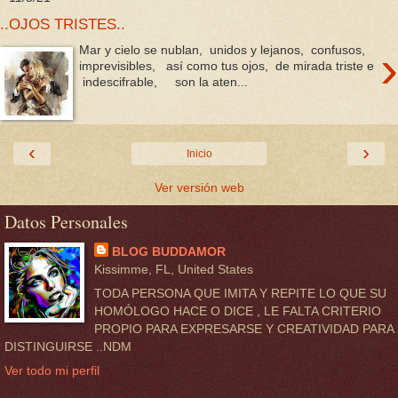
..OJOS TRISTES..
›
Mar y cielo se nublan, unidos y lejanos, confusos,
imprevisibles, así como tus ojos, de mirada triste e
indescifrable, son la aten...
‹
›
Inicio
Ver versión web
Datos Personales
BLOG BUDDAMOR
Kissimme, FL, United States
TODA PERSONA QUE IMITA Y REPITE LO QUE SU
HOMÓLOGO HACE O DICE , LE FALTA CRITERIO
PROPIO PARA EXPRESARSE Y CREATIVIDAD PARA
DISTINGUIRSE ..NDM
Ver todo mi perfil