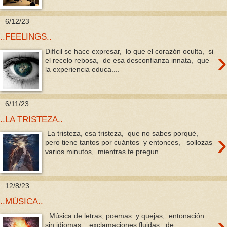
6/12/23
..FEELINGS..
›
Difícil se hace expresar, lo que el corazón oculta, si
el recelo rebosa, de esa desconfianza innata, que
la experiencia educa....
6/11/23
..LA TRISTEZA..
›
La tristeza, esa tristeza, que no sabes porqué,
pero tiene tantos por cuántos y entonces, sollozas
varios minutos, mientras te pregun...
12/8/23
..MÚSICA..
›
Música de letras, poemas y quejas, entonación
sin idiomas, exclamaciones fluidas, de