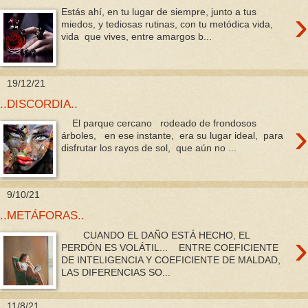
›
Estás ahí, en tu lugar de siempre, junto a tus
miedos, y tediosas rutinas, con tu metódica vida,
vida que vives, entre amargos b...
19/12/21
..DISCORDIA..
›
El parque cercano rodeado de frondosos
árboles, en ese instante, era su lugar ideal, para
disfrutar los rayos de sol, que aún no ...
9/10/21
..METÁFORAS..
›
CUANDO EL DAÑO ESTÁ HECHO, EL
PERDÓN ES VOLÁTIL... ENTRE COEFICIENTE
DE INTELIGENCIA Y COEFICIENTE DE MALDAD,
LAS DIFERENCIAS SO...
11/8/21