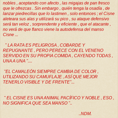
nobles , aceptando con afecto , las migajas de pan fresco
que le ofrezcas . Sin embargo , quién tenga la osadía , de
lanzar
piedrecillas que lo lastimen , solo entonces ; el Cisne
aleteara sus alas y utilizará su pico , su ataque defensivo
será tan veloz , sorprendente y eficiente , que el atacante ,
no verá de que flanco viene la autodefensa del manso
Cisne ...
" LA RATA ES PELIGROSA , COBARDE Y
REPUGNANTE , PERO PERECE CON EL VENENO
SERVIDO EN SU PROPIA COMIDA , CAYENDO TODAS ,
UNA A UNA "....
"EL CAMALEÓN SIEMPRE CAMBIA DE COLOR ,
UTILIZANDO SU CAMUFLAJE , ASÍ QUE MEJOR
TENERLO VISIBLE Y DE FRENTE"...
" EL CISNE ES UNA ANIMAL PACÍFICO Y NOBLE , ESO ,
NO SIGNIFICA QUE SEA MANSO "..
..NDM.