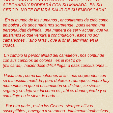
ACECHARÁ Y RODEARÁ CON SU MANADA , EN SU
CERCO , NO TE DEJARÁ SALIR DE SU EMBOSCADA"..
En el mundo de los humanos , encontramos de todo como
en botica , de unos nada nos sorprende , pues tienen una
personalidad definida , una manera de ser y actuar , que ya
abistamos lo que vendrá a continuación , estos no son
camaleones , "sino ratas", que al final , terminan en la
cloaca ...
En cambio la personalidad del camaleón , nos confunde
con sus cambios de colores , es el rostro de
(mil caras) , haciéndose difícil llegar a esas conclusiones ...
Hasta que , como camaleones al fin , nos sorprenden con
su minúscula mordida , pero dolorosa , aunque siempre hay
momentos en que el el camaleón se distrae , se siente
seguro y se deja ver tal como es , ahí es donde pierde y el
camuflaje no le sirve de nada ...
Por otra parte , están los Cisnes , siempre altivos ,
susceptibles , navegan a su rumbo , totalmente inofensivos ,