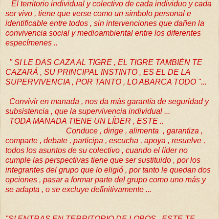
El territorio individual y colectivo de cada individuo y cada
ser vivo , tiene que verse como un símbolo personal e
identificable entre todos , sin intervenciones que dañen la
convivencia social y medioambiental entre los diferentes
especímenes ..
" SI LE DAS CAZA AL TIGRE , EL TIGRE TAMBIÉN TE
CAZARÁ , SU PRINCIPAL INSTINTO , ES EL DE LA
SUPERVIVENCIA , POR TANTO , LO ABARCA TODO "...
Convivir en manada , nos da más garantía de seguridad y
subsistencia , que la supervivencia individual ...
TODA MANADA TIENE UN LÍDER , ESTE ..
Conduce , dirige , alimenta , garantiza ,
comparte , debate , participa , escucha , apoya , resuelve ,
todos los asuntos de su colectivo , cuando el líder no
cumple las perspectivas tiene que ser sustituido , por los
integrantes del grupo que lo eligió , por tanto le quedan dos
opciones , pasar a formar parte del grupo como uno más y
se adapta , o se excluye definitivamente ...
"SI ENTRAS EN TERRITORIO DE LOBOS , ESTE TE