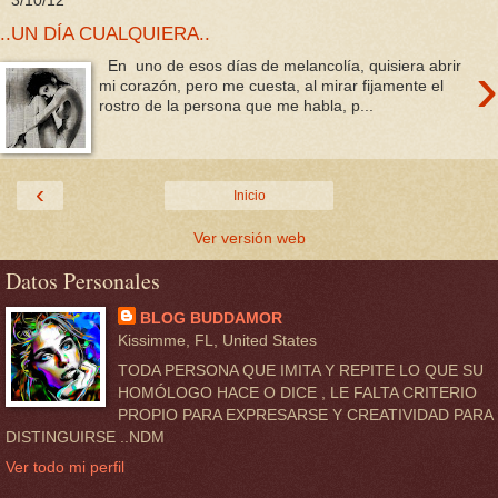
3/10/12
..UN DÍA CUALQUIERA..
›
En uno de esos días de melancolía, quisiera abrir
mi corazón, pero me cuesta, al mirar fijamente el
rostro de la persona que me habla, p...
‹
Inicio
Ver versión web
Datos Personales
BLOG BUDDAMOR
Kissimme, FL, United States
TODA PERSONA QUE IMITA Y REPITE LO QUE SU
HOMÓLOGO HACE O DICE , LE FALTA CRITERIO
PROPIO PARA EXPRESARSE Y CREATIVIDAD PARA
DISTINGUIRSE ..NDM
Ver todo mi perfil