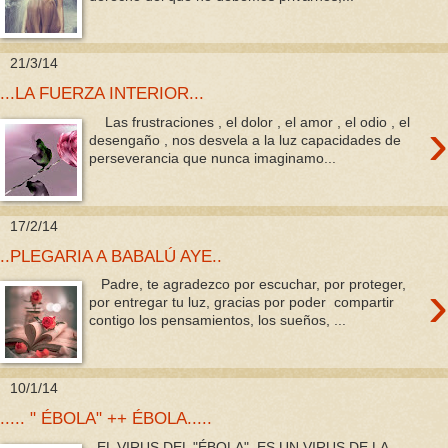
21/3/14
...LA FUERZA INTERIOR...
›
Las frustraciones , el dolor , el amor , el odio , el
desengaño , nos desvela a la luz capacidades de
perseverancia que nunca imaginamo...
17/2/14
..PLEGARIA A BABALÚ AYE..
›
Padre, te agradezco por escuchar, por proteger,
por entregar tu luz, gracias por poder compartir
contigo los pensamientos, los sueños, ...
10/1/14
..... " ÉBOLA" ++ ÉBOLA.....
EL VIRUS DEL "ÉBOLA", ES UN VIRUS DE LA